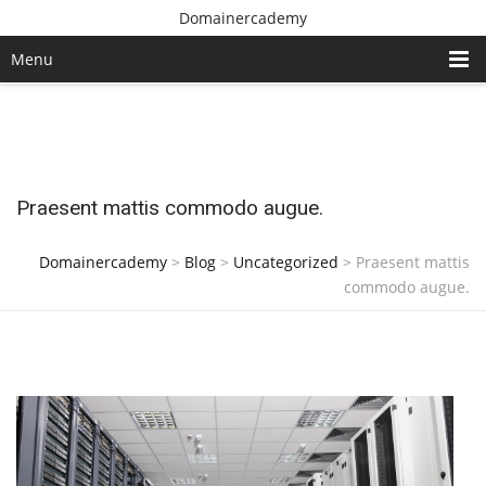
Domainercademy
Menu
Praesent mattis commodo augue.
Domainercademy
>
Blog
>
Uncategorized
>
Praesent mattis
commodo augue.