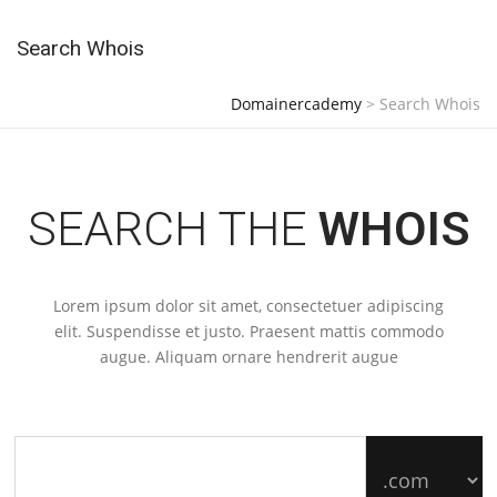
Search Whois
Domainercademy
>
Search Whois
SEARCH THE
WHOIS
Lorem ipsum dolor sit amet, consectetuer adipiscing
elit. Suspendisse et justo. Praesent mattis commodo
augue. Aliquam ornare hendrerit augue